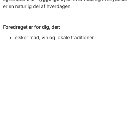
er en naturlig del af hverdagen.
Foredraget er for dig, der:
elsker mad, vin og lokale traditioner
overvejer kør-selv-ferie med fokus på gastronomi
gerne vil have inspiration og overblik til
planlægningen
Der er mulighed for at stille spørgsmål undervejs.
Varighed:
ca. 1 time
Format:
Online webinar – deltag hjemmefra
Tilmeld dig og oplev Tyskland – én roadtrip, mange
smagsoplevelser.